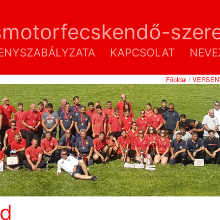
smotorfecskendő-szere
ENYSZABÁLYZATA
KAPCSOLAT
NEVE
Főoldal
/
VERSEN
nd