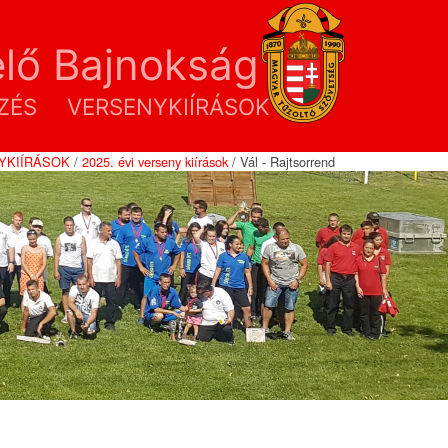
lő Bajnokság
ZÉS
VERSENYKIÍRÁSOK
YKIÍRÁSOK
/
2025. évi verseny kiírások
/ Vál - Rajtsorrend