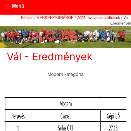
Menü
Főoldal
/
VERSENYKIÍRÁSOK
/
2025. évi verseny kiírások
/ Vál -
Eredmények
Vál - Eredmények
Modern kategória